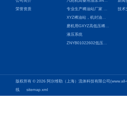
公司简介
汽轮机高备用油泵SNH280R54E6.7高压螺杆泵
新闻
荣誉资质
专业生产稀油站厂家 XYZ-G 稀油润滑装置
技术
XYZ稀油站，机封油站，润滑站，恒压冲洗站
磨机用GXYZ高低压稀油站，静压油润滑系统
液压系统
ZNYB01022602低压螺杆泵
版权所有 © 2026 阿尔维勒（上海）流体科技有限公司(www.all-weiler
线
sitemap.xml