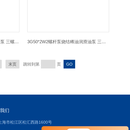
3G50*4AW2螺杆泵煤磨机设备油泵 三螺杆泵
3G50*2W2螺杆泵烧结稀油润滑油泵 三螺杆泵
末页
跳转到第
页
我们
上海市松江区松汇西路1600号