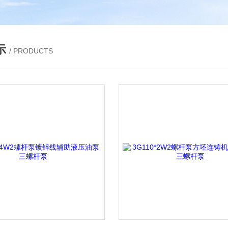
示
/ PRODUCTS