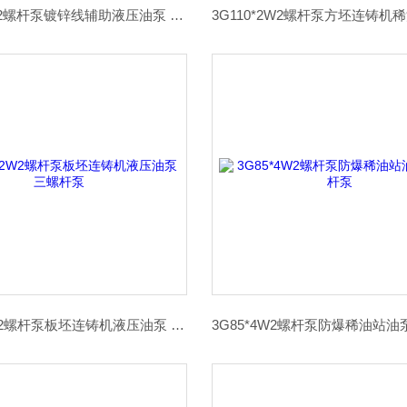
3G110*4W2螺杆泵镀锌线辅助液压油泵 三螺杆泵
3G100*2W2螺杆泵板坯连铸机液压油泵 三螺杆泵