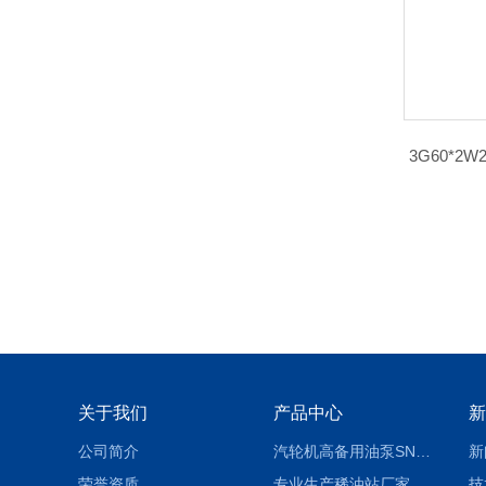
3G60*
关于我们
产品中心
新
公司简介
汽轮机高备用油泵SNH280R54E6.7高压螺杆泵
新
荣誉资质
专业生产稀油站厂家 XYZ-G 稀油润滑装置
技