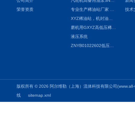
公司简介
汽轮机高备用油泵SNH280R54E6.7高压螺杆泵
新闻
荣誉资质
专业生产稀油站厂家 XYZ-G 稀油润滑装置
技术
XYZ稀油站，机封油站，润滑站，恒压冲洗站
磨机用GXYZ高低压稀油站，静压油润滑系统
液压系统
ZNYB01022602低压螺杆泵
版权所有 © 2026 阿尔维勒（上海）流体科技有限公司(www.all-weiler
线
sitemap.xml