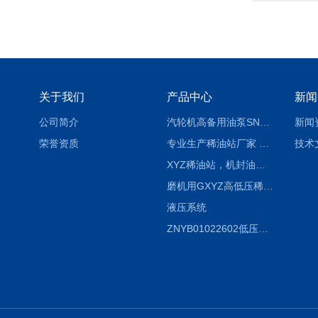
关于我们
产品中心
新闻
公司简介
汽轮机高备用油泵SNH280R54E6.7高压螺杆泵
新闻
荣誉资质
专业生产稀油站厂家 XYZ-G 稀油润滑装置
技术
XYZ稀油站，机封油站，润滑站，恒压冲洗站
磨机用GXYZ高低压稀油站，静压油润滑系统
液压系统
ZNYB01022602低压螺杆泵