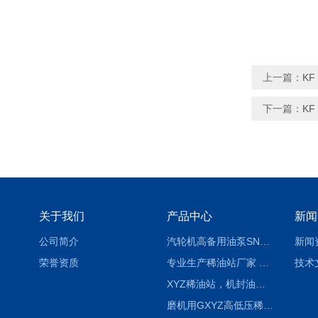
上一篇：
KF
下一篇：
KF
关于我们
产品中心
新闻
公司简介
汽轮机高备用油泵SNH280R54E6.7高压螺杆泵
新闻
荣誉资质
专业生产稀油站厂家 XYZ-G 稀油润滑装置
技术
XYZ稀油站，机封油站，润滑站，恒压冲洗站
磨机用GXYZ高低压稀油站，静压油润滑系统