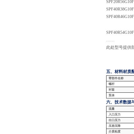
SPF
20
R
56G10
SPF
40
R
3
8
G10
SPF
40
R
46
G10
SPF
40
R
54
G10
……
此处型号提供
五、材料
材质
零部件名称
螺杆
衬套
泵体
六、技术数据
流量
入口压力
出口压力
压差压降
介质粘度