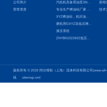
公司简介
汽轮机高备用油泵SNH280R54E6.7高压螺杆泵
新闻
荣誉资质
专业生产稀油站厂家 XYZ-G 稀油润滑装置
技术
XYZ稀油站，机封油站，润滑站，恒压冲洗站
磨机用GXYZ高低压稀油站，静压油润滑系统
液压系统
ZNYB01022602低压螺杆泵
版权所有 © 2026 阿尔维勒（上海）流体科技有限公司(www.all-weiler
线
sitemap.xml