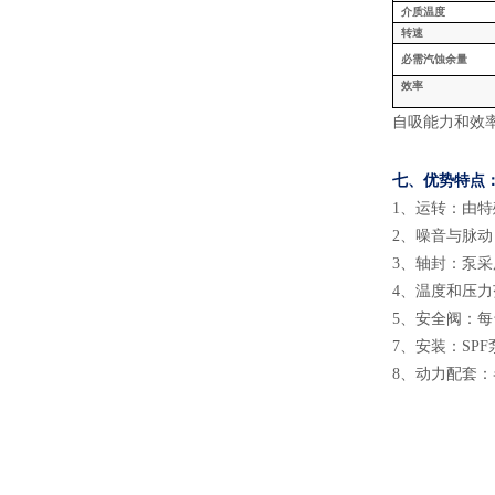
介质温度
转速
必需汽蚀余量
效率
自吸能力和效
七、
优势特点
1
、
运转
：
由特
2
、
噪音
与
脉动
3
、
轴封
：
泵采
4
、
温度和压力
5
、
安全阀
：
每
7
、
安装
：
SP
8
、
动力配套
：