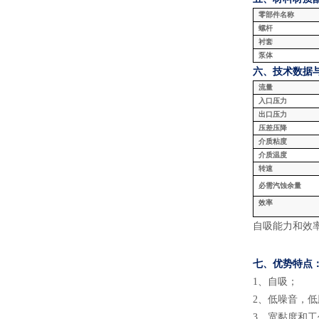
零部件名称
螺杆
衬套
泵体
六、技术数据
流量
入口压力
出口压力
压差压降
介质粘度
介质温度
转速
必需汽蚀余量
效率
自吸能力和效
七、
优势特点
1
、
自吸
；
2
、
低噪音，低
3
、
宽黏度和工