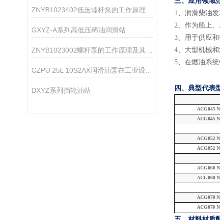
三、应用领域
ZNYB1023402低压螺杆泵的工作原理与性能特点
1
、
润滑柴油发
2
、
作为船上、
GXYZ-A系列高低压稀油润滑站
3
、
用于供应和
ZNYB1023002螺杆泵的工作原理及其设计特点
4
、
大型机械和
5
、
在燃油系统
CZPU 25L 10S2AX润滑油泵在工业设备中的作用
四、典型代表
DXYZ系列挡轮油站
ACG045 N
ACG045 N
ACG052 N
ACG052 N
ACG060 N
ACG060 N
ACG070 N
ACG070 N
五、材料
材质