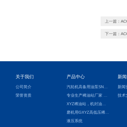
上一篇：
AC
下一篇：
AC
关于我们
产品中心
新闻
公司简介
汽轮机高备用油泵SNH280R54E6.7高压螺杆泵
新闻
荣誉资质
专业生产稀油站厂家 XYZ-G 稀油润滑装置
技术
XYZ稀油站，机封油站，润滑站，恒压冲洗站
磨机用GXYZ高低压稀油站，静压油润滑系统
液压系统