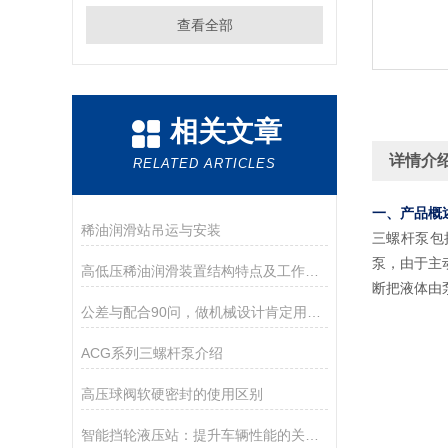
查看全部
相关文章
详情介
RELATED ARTICLES
一、产品概
稀油润滑站吊运与安装
三螺杆泵包
泵，由于主
高低压稀油润滑装置结构特点及工作原理
断把液体由
公差与配合90问，做机械设计肯定用得着！
ACG系列三螺杆泵介绍
高压球阀软硬密封的使用区别
智能挡轮液压站：提升车辆性能的关键技术