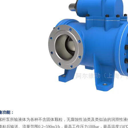
途功能：
螺杆泵所输液体为各种不含固体颗粒，无腐蚀性油类及类似油的润滑性液
粘后输送。流量范围0.2~590m3/h，最高工作压力100bar，最高温度150