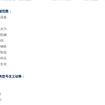
域
范围
：
滑设备
天
电水力
冻机械
造纸
炼钢铁
床制造
口码头
钱生化
表型号含义
诠释：
1
3