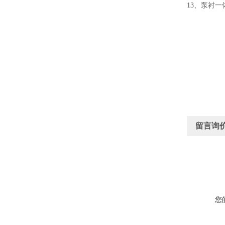
13
、
泵衬一
留言询
您