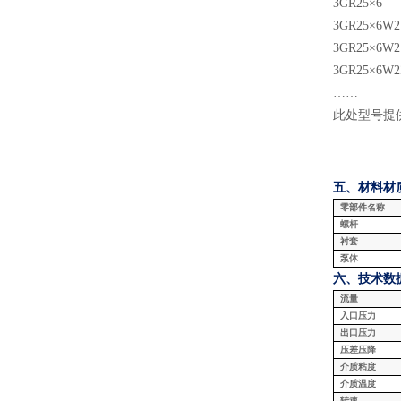
3GR25×6
3GR25×6W2
3GR25×6W2
3GR25×6W2
……
此处型号提
五、材料
材
零部件名称
螺杆
衬套
泵体
六、技术数
流量
入口压力
出口压力
压差压降
介质粘度
介质温度
转速