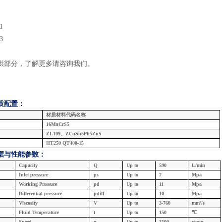
1
3
供部分，了解更多请咨询我们
。
质配置：
材质材料代码名称
16MnCrS5
ZL109、ZCuSn5Pb5Zn5
HT250 QT400-15
据与
性能参数：
Capacity
Q
U
p
to
590
L/min
Inlet
pressure
ps
U
p
to
7
Mpa
W
orking
Pressure
pd
U
p
to
11
Mpa
Differential pressure
pdiff
U
p
to
10
Mpa
Viscosity
V
U
p
to
3
-
760
mm²
/s
F
luid
Temperature
t
U
p
to
1
50
℃
Speed
n
U
p
to
3
5
00
r/min