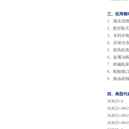
三、应用领
1
、
液压润
2
、
航空航
3
、
水利水
4
、
压缩冷
5
、
鼓风机
6
、
金属冶
7
、
机械机
8
、
船舶港
9
、
炼油花
四、典型代
3GR25×4
3GR25×4W2
3GR25×4W2
3GR25×4W2