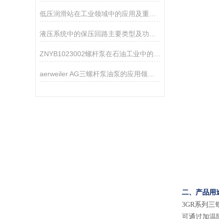
低压润滑站在工业领域中的应用及重要性
液压系统中的保压回路主要类型及功能解析
ZNYB1023002螺杆泵在石油工业中的应用
aerweiler AG三螺杆泵油泵的应用领域分析
二、产品用
3
GR系列
三
可通过加温降