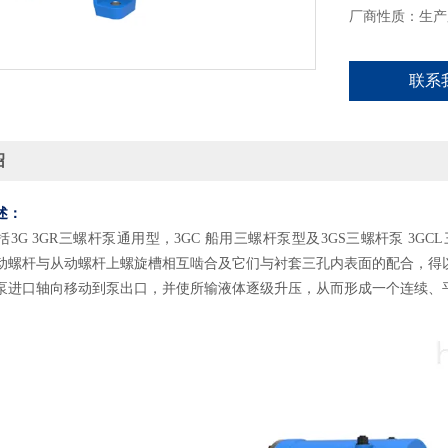
厂商性质：生产
联系
绍
述：
括
3G 3GR三螺杆泵通用型，3GC 船用三螺杆泵型及3GS三螺杆泵 3G
动螺杆与从动螺杆上螺旋槽相互啮合及它们与衬套三孔内表面的配合，得
泵进口轴向移动到泵出口，并使所输液体逐级升压，从而形成一个连续、