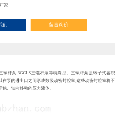
厂家
我们
留言询价
CL三螺杆泵 3GCLS三螺杆泵等特殊型。三螺杆泵是转子式容积
以在泵的进出口之间形成数级动密封腔室,这些动密封腔室将不
平稳、轴向移动的压力液体。