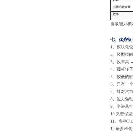
必需汽蚀余量
效率
自吸能力和
七、
优势特
1
、
模块化
2
、
轻型径
3
、
效率高
4
、
螺杆转
5
、
较低的
6
、
只有一
7
、
针对汽
8
、
磁力驱
9
、
半潜悬
10.
夹套保温
11
、
多种进
12.
最多样化