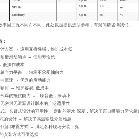
U
p
to
0
-5
NPSHr
m
Efficiency
U
p
to
8
6
%
效率因工况不同而不同，此处数据提供选型参考，有疑问请咨询我们
。
点：
设计方案
→ 通用互换性强，维护成本低
向耐磨滑动轴承
→ 使用寿命长
→ 低操作成本
子轴向力平衡
→ 轴承不承受轴向力
轴向流速
→ 优秀的启动能力
个轴封
→ 维护容易, 低成本
蚀气爆的抵抗能力
→ 噪音低，振动小
动无密封无泄漏设计版本的广泛适用性
挂式、长臂式设计的可用性
→ 定制的潜水 深度，解决了泵自吸能力需求
式的设计
→ 解决了高温输送介质难题
出油口布置方式
→ 满足各种现场安装工况
的安装方式可供选择