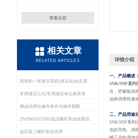
查看全部
相关文章
详情介绍
RELATED ARTICLES
一、产品概述
简单的一张液压系统(液压站)动态原理图,让你不再对液压原理一知半解
SNK/SNF系
合，把被输送
​常用液压公式/常用液压单位换算表
油和润滑性液体
稀油润滑站储存条件与储存期限
二、产品用途
ZNYB01021502低压螺杆泵的故障原因及解决方法
SNK/SNF系列
包括导热、润
低压泵三螺杆泵的优势
械工业中用做