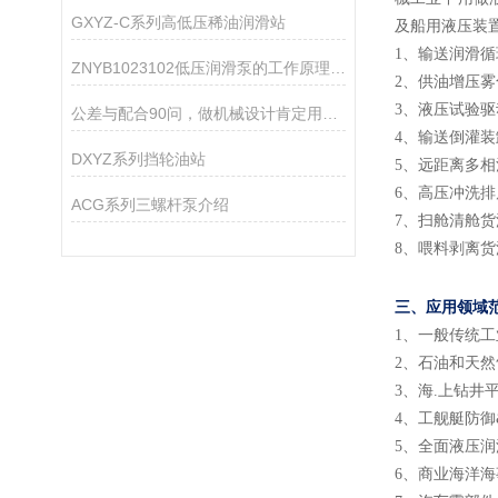
GXYZ-C系列高低压稀油润滑站
及船用液压装
1、输送润滑
ZNYB1023102低压润滑泵的工作原理是什么？
2、供油增压
3、液压试验
公差与配合90问，做机械设计肯定用得着！
4、输送倒灌
DXYZ系列挡轮油站
5、远距离多
6、高压冲洗排
ACG系列三螺杆泵介绍
7、扫舱清舱
8、喂料剥离
三、应用领域
1、一般传统
2、石油和天
3、海.上钻井
4、工舰艇防
5、全面液压
6、商业海洋