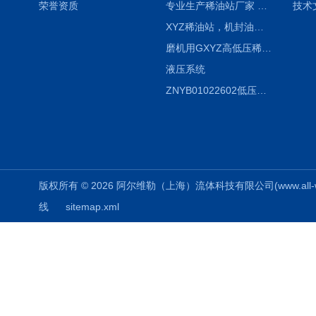
荣誉资质
专业生产稀油站厂家 XYZ-G 稀油润滑装置
技术
XYZ稀油站，机封油站，润滑站，恒压冲洗站
磨机用GXYZ高低压稀油站，静压油润滑系统
液压系统
ZNYB01022602低压螺杆泵
版权所有 © 2026 阿尔维勒（上海）流体科技有限公司(www.all-weiler
线
sitemap.xml