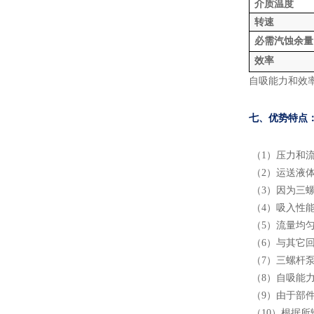
介质温度
转速
必需汽蚀余量
效率
自吸能力和效
七、优势特点
（1）压力和流量
（2）运送液
（3）因为三
（4）吸入性
（5）流量均
（6）与其它
（7）三螺杆
（8）自吸能
（9）由于部
（10）根据