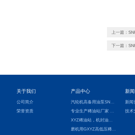
上一篇：
S
下一篇：
SN
关于我们
产品中心
新闻
公司简介
汽轮机高备用油泵SNH280R54E6.7高压螺杆泵
新闻
荣誉资质
专业生产稀油站厂家 XYZ-G 稀油润滑装置
技术
XYZ稀油站，机封油站，润滑站，恒压冲洗站
磨机用GXYZ高低压稀油站，静压油润滑系统