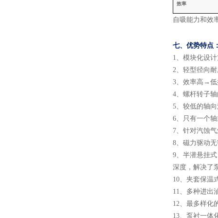
效率
自吸能力和效
七、
优势特点
1
、
模块化设计
2
、
轻型径向耐
3
、
效率高
→低
4
、
螺杆转子轴
5
、
较低的轴向
6
、
只有一个轴
7
、
针对汽蚀气
8
、
磁力驱动无
9
、
半潜悬挂式
深度，解决了
10
、
夹套保温
11
、
多种进出
12
、
最多样化
13
、
泵衬一体