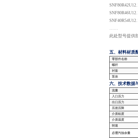
SNF
80
R
42
U
12.
SNF
80
R
46
U
12.
SNF
40
R
54
U
12.
……
此处型号提供
五、材料
材质
零部件名称
螺杆
衬套
泵体
六、技术数据
流量
入口压力
出口压力
压差压降
介质粘度
介质温度
转速
必需汽蚀余量