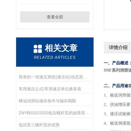
查看全部
相关文章
详情介绍
RELATED ARTICLES
一、产品概述
SNF系列润滑
简单的一张液压系统(液压站)动态原理图,让你不再对液压原理一知半解
二、产品用途
​常用液压公式/常用液压单位换算表
1
、输送润滑循
稀油润滑站储存条件与储存期限
2、供油增压
ZNYB01021502低压螺杆泵的故障原因及解决方法
3、液压试验
4、输送倒灌
低压泵三螺杆泵的优势