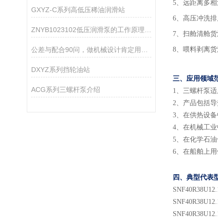
5、远距离多
GXYZ-C系列高低压稀油润滑站
6、高压冲洗排
ZNYB1023102低压润滑泵的工作原理是什么？
7、扫舱清舱
公差与配合90问，做机械设计肯定用得着！
8、喂料剥离
DXYZ系列挡轮油站
三、应用领域
ACG系列三螺杆泵介绍
1
、
三螺杆泵适
2
、
产品包括导
3
、
在供热设备
4
、
在机械工业
5
、
在化学石油
6
、
在船舶上用
四、典型代表
SNF
40
R38U
12.
SNF
40
R38U
12.
SNF
40
R38U
12.