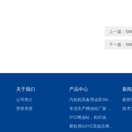
上一篇：
SN
下一篇：
SN
关于我们
产品中心
新闻
公司简介
汽轮机高备用油泵SNH280R54E6.7高压螺杆泵
新闻
荣誉资质
专业生产稀油站厂家 XYZ-G 稀油润滑装置
技术
XYZ稀油站，机封油站，润滑站，恒压冲洗站
磨机用GXYZ高低压稀油站，静压油润滑系统