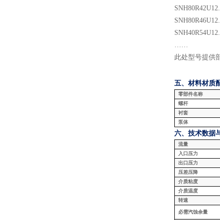
SNH
80
R
42
U
12
SNH
80
R
46
U
12
SNH
40
R
54
U
12
……
此处型号提供
五、材料
材质
零部件名称
螺杆
衬套
泵体
六、技术数据
流量
入口压力
出口压力
压差压降
介质粘度
介质温度
转速
必需汽蚀余量