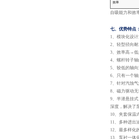
效率
自吸能力和效
七、
优势特点
1
、
模块化设计
2
、
轻型径向耐
3
、
效率高
→低
4
、
螺杆转子轴
5
、
较低的轴向
6
、
只有一个轴
7
、
针对汽蚀气
8
、
磁力驱动无
9
、
半潜悬挂式
深度，解决了
10
、
夹套保温
11
、
多种进出
12
、
最多样化
13
、
泵衬一体