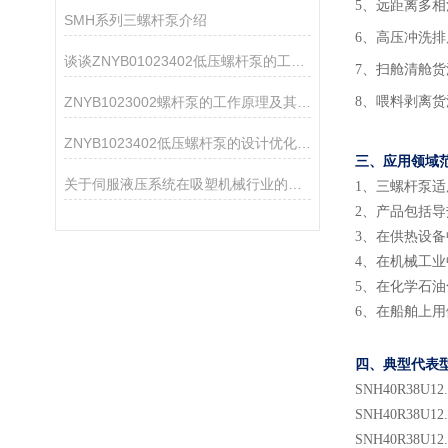
5、远距离多
SMH系列三螺杆泵介绍
6、高压冲洗排
谈谈ZNYB01023402低压螺杆泵的工作原理及应用
7、扫舱清舱
ZNYB1023002螺杆泵的工作原理及其设计特点
8、喂料剥离
ZNYB1023402低压螺杆泵的设计优化与改进
三、应用领域
关于伺服液压系统在吸塑机械行业的应用方案
1
、
三螺杆泵适
2
、
产品包括导
3
、
在供热设备
4
、
在机械工业
5
、
在化学石油
6
、
在船舶上用
四、典型代表
SNH
40
R38U
12
SNH
40
R38U
12
SNH
40
R38U
12