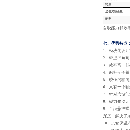
转速
必需汽蚀余量
效率
自吸能力和效
七、
优势特点
1
、
模块化设计
2
、
轻型径向耐
3
、
效率高
→低
4
、
螺杆转子轴
5
、
较低的轴向
6
、
只有一个轴
7
、
针对汽蚀气
8
、
磁力驱动无
9
、
半潜悬挂式
深度，解决了
10
、
夹套保温