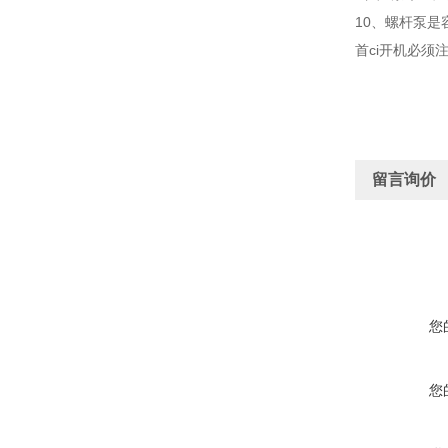
10、螺杆泵
首ci开机必
留言询价
您
您