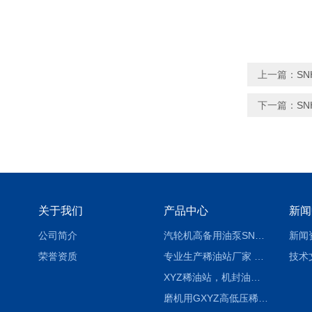
上一篇：
SN
下一篇：
SN
关于我们
产品中心
新闻
公司简介
汽轮机高备用油泵SNH280R54E6.7高压螺杆泵
新闻
荣誉资质
专业生产稀油站厂家 XYZ-G 稀油润滑装置
技术
XYZ稀油站，机封油站，润滑站，恒压冲洗站
磨机用GXYZ高低压稀油站，静压油润滑系统