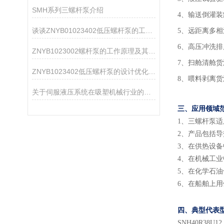
SMH系列三螺杆泵介绍
4、输送倒灌
谈谈ZNYB01023402低压螺杆泵的工作原理及应用
5、远距离多
6、高压冲洗排
ZNYB1023002螺杆泵的工作原理及其设计特点
7、扫舱清舱
ZNYB1023402低压螺杆泵的设计优化与改进
8、喂料剥离
关于伺服液压系统在吸塑机械行业的应用方案
三、应用领域
1
、
三螺杆泵适
2
、
产品包括导
3
、
在供热设备
4
、
在机械工业
5
、
在化学石油
6
、
在船舶上用
四、典型代表
SNH
40
R38U
12