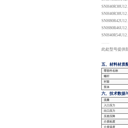
SNH
40
R38U
12
SNH
40
R38U
12
SNH
80
R
42
U
12
SNH
80
R
46
U
12
SNH
40
R
54
U
12
……
此处型号提供
五、材料
材质
零部件名称
螺杆
衬套
泵体
六、技术数据
流量
入口压力
出口压力
压差压降
介质粘度
介质温度