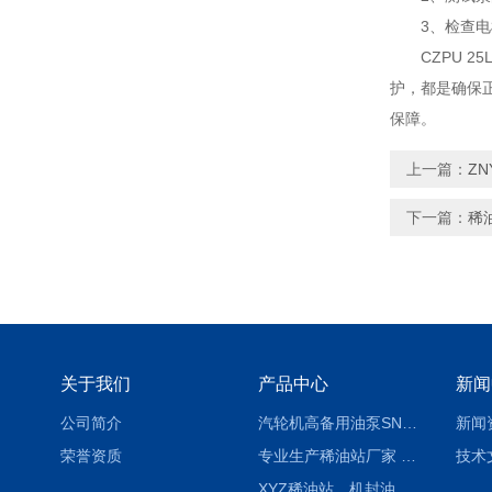
3、检查电机
CZPU 25
护，都是确保
保障。
上一篇：
Z
下一篇：
稀
关于我们
产品中心
新闻
公司简介
汽轮机高备用油泵SNH280R54E6.7高压螺杆泵
新闻
荣誉资质
专业生产稀油站厂家 XYZ-G 稀油润滑装置
技术
XYZ稀油站，机封油站，润滑站，恒压冲洗站