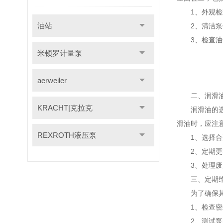
1、外观检查
油站
2、清洁泵体
3、检查油位
米顿罗计量泵
aerweiler
二、润滑油
KRACHT|克拉克
润滑油的选择直
滑油时，应注
REXROTH液压泵
1、选择合适
2、定期更换
3、处理废油
三、定期维
为了确保其正
1、检查密封
2、测试泵的